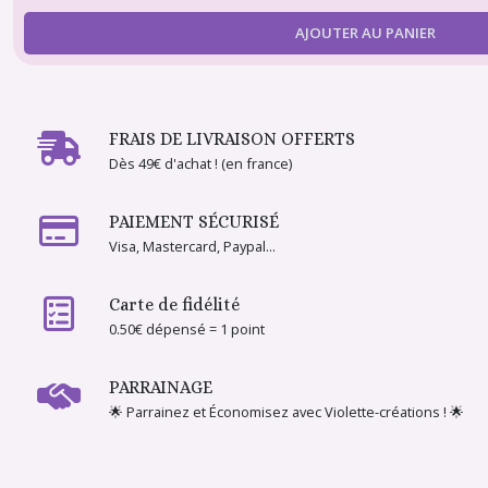
Robe
AJOUTER AU PANIER
+
sac
+
chapeau
(6)
FRAIS DE LIVRAISON OFFERTS
Dès 49€ d'achat ! (en france)
Barbie
plage,
tenue
PAIEMENT SÉCURISÉ
d'été
Visa, Mastercard, Paypal...
(12)
Carte de fidélité
Maillot
0.50€ dépensé = 1 point
de
bain
(30)
PARRAINAGE
🌟 Parrainez et Économisez avec Violette-créations ! 🌟
Sirène
(3)