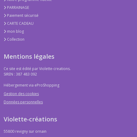
PARRAINAGE
Paiement sécurisé
Jogging
(3)
CARTE CADEAU
mon blog
Collection
Béret
(1)
Mentions légales
Afficher
Ce site est édité par Violette-creations.
SIREN : 387 483 092
les
résultats
Hébergement via eProShopping
Gestion des cookies
Données personnelles
Violette-créations
55800
revigny sur ornain