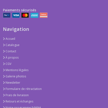
Tee
Paiements sécurisés
shirt
(14)
Navigation
short
+
Accueil
tee
Catalogue
shirt
(8)
Contact
À propos
CGV
Salopette
(3)
Mentions légales
Galerie photos
Newsletter
Pyjama,nuisette
(12)
Formulaire de rétractation
Frais de livraison
Retours et échanges
Chapeau
(26)
Notre programme fidélité