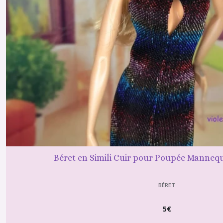
Robe
de
mariée
(5)
robe
(21)
Robe
+
sac
(6)
Béret en Simili Cuir pour Poupée Mannequ
Robe
+
BÉRET
chapeau
(2)
5
€