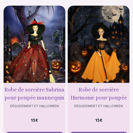
Tee
shirt
(14)
short
+
tee
shirt
(8)
Salopette
(3)
Robe de sorcière Sabrina
Robe de sorcière
pour poupée mannequin
Harmonie pour poupée
Pyjama,nuisette
de 29 cm (type Barbie)
mannequin de 29 cm
DÉGUISEMENT ET HALLOWEEN
DÉGUISEMENT ET HALLOWEEN
(12)
(type Barbie)
15
€
15
€
Chapeau
(26)