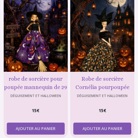
Robe
+
sac
+
chapeau
(6)
Barbie
plage,
tenue
d'été
(12)
robe de sorcière pour
Robe de sorcière
poupée mannequin de 29
Cornélia pourpoupée
Maillot
cm (type Barbie)
mannequin de 29 cm
DÉGUISEMENT ET HALLOWEEN
DÉGUISEMENT ET HALLOWEEN
de
bain
(type Barbie)
(30)
15
€
15
€
Sirène
AJOUTER AU PANIER
AJOUTER AU PANIER
(3)