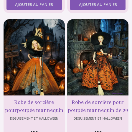
AJOUTER AU PANIER
AJOUTER AU PANIER
Jogging
(3)
Béret
(1)
Afficher
les
résultats
Robe de sorcière
Robe de sorcière pour
pourpoupée mannequin
poupée mannequin de 29
de 29 cm (type Barbie) 2
cm (type Barbie) ,
DÉGUISEMENT ET HALLOWEEN
DÉGUISEMENT ET HALLOWEEN
déguisement halloween