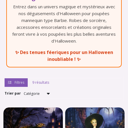
Déguisement
Entrez dans un univers magique et mystérieux avec
et
halloween
nos déguisements d'Halloween pour poupées
(9)
mannequin type Barbie. Robes de sorcière,
accessoires ensorcelants et créations originales
feront vivre à vos poupées les plus belles aventures
Robe
princesse
d'Halloween.
(9)
✨ Des tenues féeriques pour un Halloween
inoubliable ! ✨
Tenue
de
soirée
(18)
Filtres
9 résultats
Trier par
Bijoux
(22)
Sac
(55)